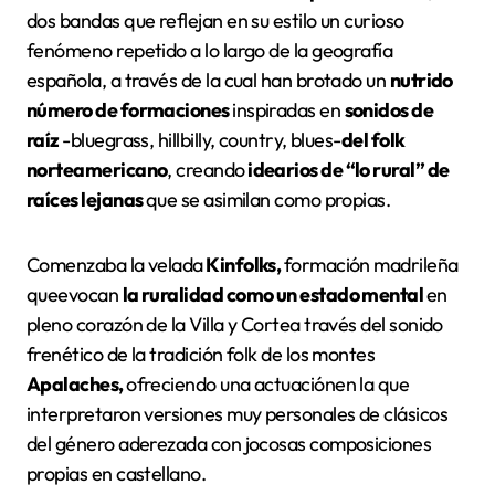
dos bandas que reflejan en su estilo un curioso
fenómeno repetido a lo largo de la geografía
española, a través de la cual han brotado un
nutrido
número de formaciones
inspiradas en
sonidos de
raíz
-bluegrass, hillbilly, country, blues-
del folk
norteamericano
, creando
idearios de “lo rural” de
raíces lejanas
que se asimilan como propias.
Comenzaba la velada
Kinfolks,
formación madrileña
queevocan
la ruralidad como un estado mental
en
pleno corazón de la Villa y Cortea través del sonido
frenético de la tradición folk de los montes
Apalaches,
ofreciendo una actuaciónen la que
interpretaron versiones muy personales de clásicos
del género aderezada con jocosas composiciones
propias en castellano.