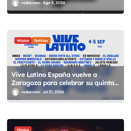
conciertos durante todo 2026
redaccion
Ago 3, 2026
s
Música
Noticias
Vive Latino España vuelve a
Zaragoza para celebrar su quinta
edición el 4 y 5 de septiembre en el
redaccion
Jul 31, 2026
Espacio Expo
Música