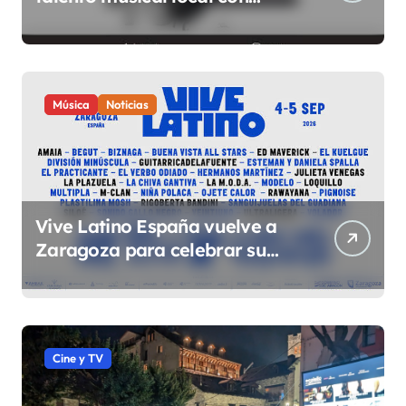
conciertos durante todo 2026
Música
Noticias
Vive Latino España vuelve a
Zaragoza para celebrar su
quinta edición el 4 y 5 de
septiembre en el Espacio
Expo
Cine y TV