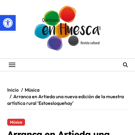
Saltar
al
Abrir barra de herramientas
contenido
Inicio
Música
Arranca en Artieda una nueva edición de la muestra
artística rural ‘Estoesloquehay’
Música
Arranca en Artieda una