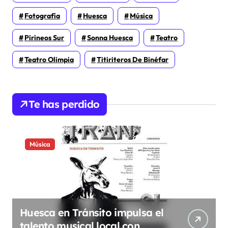
Fotografía
Huesca
Música
Pirineos Sur
Sonna Huesca
Teatro
Teatro Olimpia
Titiriteros De Binéfar
Te has perdido
Música
Huesca en Tránsito impulsa el
talento musical local con