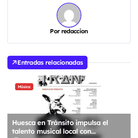
a
c
i
ó
Por
redaccion
n
d
e
Entradas relacionadas
e
n
Música
t
r
a
d
Huesca en Tránsito impulsa el
talento musical local con
a