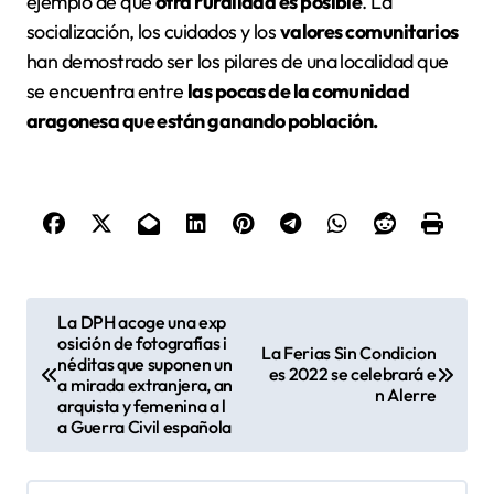
ejemplo de que
otra ruralidad es posible
. La
socialización, los cuidados y los
valores comunitarios
han demostrado ser los pilares de una localidad que
se encuentra entre
las pocas de la comunidad
aragonesa que están ganando población.
N
La DPH acoge una exp
osición de fotografías i
a
La Ferias Sin Condicion
néditas que suponen un
es 2022 se celebrará e
v
a mirada extranjera, an
n Alerre
arquista y femenina a l
e
a Guerra Civil española
g