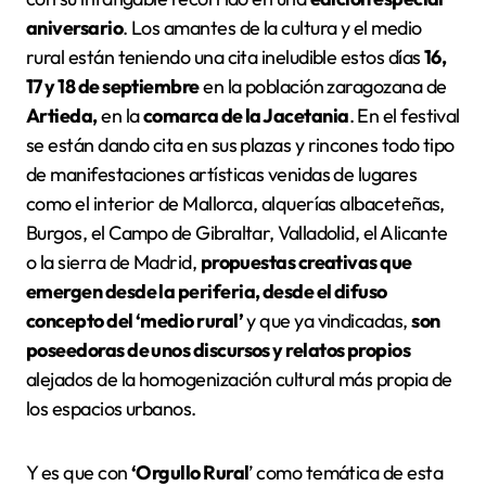
aniversario
. Los amantes de la cultura y el medio
rural están teniendo una cita ineludible estos días
16,
17 y 18 de septiembre
en la población zaragozana de
Artieda,
en la
comarca de la Jacetania
. En el festival
se están dando cita en sus plazas y rincones todo tipo
de manifestaciones artísticas venidas de lugares
como el interior de Mallorca, alquerías albaceteñas,
Burgos, el Campo de Gibraltar, Valladolid, el Alicante
o la sierra de Madrid,
propuestas creativas que
emergen desde la periferia, desde el difuso
concepto del ‘medio rural’
y que ya vindicadas,
son
poseedoras de unos discursos y relatos propios
alejados de la homogenización cultural más propia de
los espacios urbanos.
Y es que con
‘Orgullo Rural
’ como temática de esta