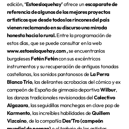
edición,
‘Estoesloquehay’
ofrece un
escaparate de
referencia de algunos de los mejores proyectos
artísticos que
desde todos los rincones del país
vienen reclamando en su discurso una mirada
honesta hacia lo rural.
Entre la programación de
estos días, que se puede consultar en la web
www.estoesloquehay.com
,
se encuentranlos
burgaleses
Fetén Fetén
con sus excéntricos
instrumentos y su recuperación de antiguas tonadas
castellanas, los sonidos pantanosos de
La Perra
Blanco Trío
, las delirantes acrobacias del cómico y ex
campeón de España de gimnasia deportiva
Wilbur
,
las danzas tradicionales revisionadas del
Colectivo
Algazara
, las seguidillas manchegas en clave pop de
Karmento
, las increíbles habilidades de
Quillem
Vizcaíno
, de la compañía
Des’Tro
(campeón
mundial de peonza)
o el trabajo de los artistas