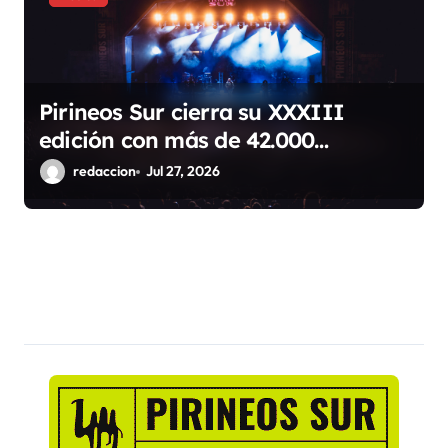
Pirineos Sur cierra su XXXIII
edición con más de 42.000
espectadores, cuatro sold out y
redaccion
Jul 27, 2026
récord de público familiar