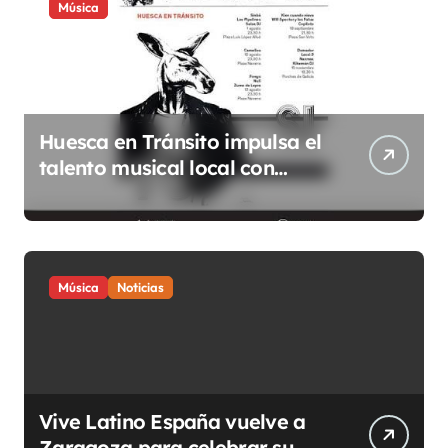
a
Música
c
i
ó
n
Huesca en Tránsito impulsa el
talento musical local con
d
conciertos durante todo 2026
e
e
n
Música
Noticias
t
r
a
d
Vive Latino España vuelve a
a
Zaragoza para celebrar su