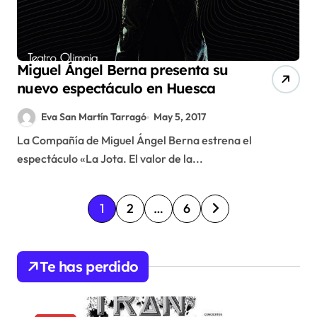
Miguel Ángel Berna presenta su
nuevo espectáculo en Huesca
Eva San Martín Tarragó
May 5, 2017
La Compañía de Miguel Ángel Berna estrena el
espectáculo «La Jota. El valor de la...
P
1
2
…
6
a
g
Te has perdido
i
n