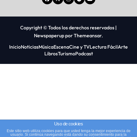
Copyright © Todos los derechos reservados
|
Newspaperup
por
Themeansar
.
Inicio
Noticias
Música
Escena
Cine y TV
Lectura Fácil
Arte
Libros
Turismo
Podcast
Uso de cookies
Este sitio web utiliza cookies para que usted tenga la mejor experiencia de
usuario. Si continúa navegando está dando su consentimiento para la