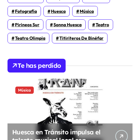
Fotografía
Huesca
Música
Pirineos Sur
Sonna Huesca
Teatro
Teatro Olimpia
Titiriteros De Binéfar
Te has perdido
Música
Huesca en Tránsito impulsa el