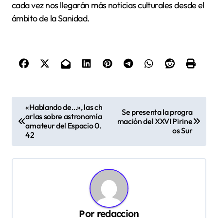
cada vez nos llegarán más noticias culturales desde el
ámbito de la Sanidad.
N
«Hablando de…», las ch
Se presenta la progra
arlas sobre astronomía
a
mación del XXVI Pirine
amateur del Espacio 0.
os Sur
v
42
e
g
a
c
Por
redaccion
i