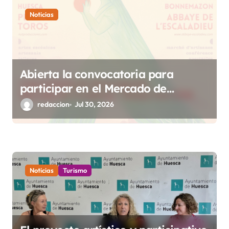
Noticias
Abierta la convocatoria para
participar en el Mercado de
Creadoras de Diosas Fest
redaccion
Jul 30, 2026
Noticias
Turismo