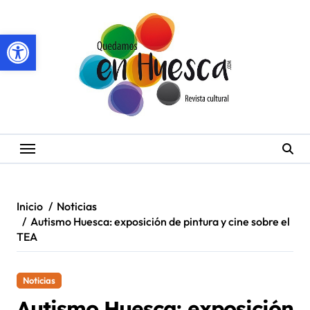
Saltar
al
Abrir barra de herramientas
contenido
Inicio
Noticias
Autismo Huesca: exposición de pintura y cine sobre el
TEA
Noticias
Autismo Huesca: exposición