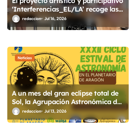
El proyecto artístico y participativo
‘Interferencias_EL/LA’ recoge las
voces de los barrios rurales de
redaccion
Jul 16, 2026
Huesca sobre la igualdad
Noticias
A un mes del gran eclipse total de
Sol, la Agrupación Astronómica de
Huesca celebra su XXXII Ciclo
redaccion
Jul 13, 2026
Estival de Astronomía