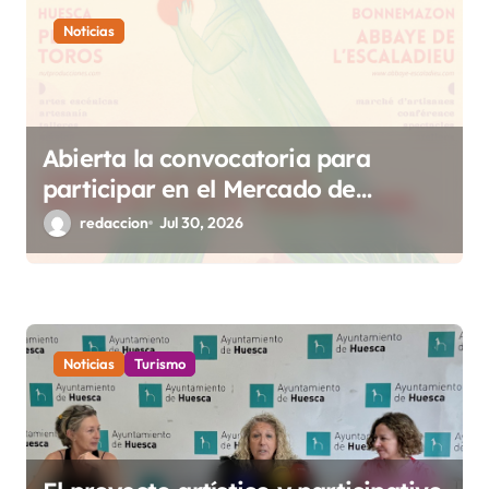
e
Noticias
n
t
r
Abierta la convocatoria para
a
participar en el Mercado de
d
Creadoras de Diosas Fest
redaccion
Jul 30, 2026
a
s
Noticias
Turismo