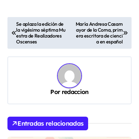
N
Se aplaza la edición de
María Andresa Casam
la vigésimo séptima Mu
ayor de la Coma, prim
a
estra de Realizadores
era escritora de cienci
v
Oscenses
a en español
e
g
a
c
Por
redaccion
i
ó
n
d
Entradas relacionadas
e