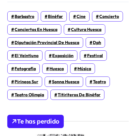
Barbastro
Binéfar
Cine
Concierto
Conciertos En Huesca
Cultura Huesca
Diputación Provincial De Huesca
Dph
El Veintiuno
Exposición
Festival
Fotografía
Huesca
Música
Pirineos Sur
Sonna Huesca
Teatro
Teatro Olimpia
Titiriteros De Binéfar
Te has perdido