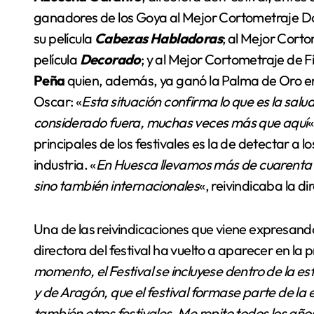
ganadores de los Goya al Mejor Cortometraje Do
su película
Cabezas Habladoras
; al Mejor Cort
película
Decorado
; y al Mejor Cortometraje de F
Peña
quien, además, ya ganó la Palma de Oro e
Oscar: «
Esta situación confirma lo que es la sal
considerado fuera, muchas veces más que aquí
«
principales de los festivales es la de detectar a lo
industria. «
En Huesca llevamos más de cuarenta a
sino también internacionales
«, reivindicaba la di
Una de las reivindicaciones que viene expresan
directora del festival ha vuelto a aparecer en la 
momento, el Festival se incluyese dentro de la es
y de Aragón, que el festival formase parte de la 
también otros festivales. Me repito todos los añ