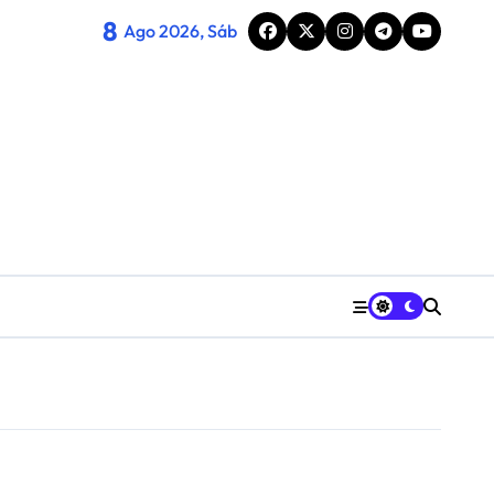
8
Ago 2026, Sáb
cord de público familiar
plicidad
 rurales de Huesca sobre la igualdad
nes se suman al Diosas Fest en Huesca