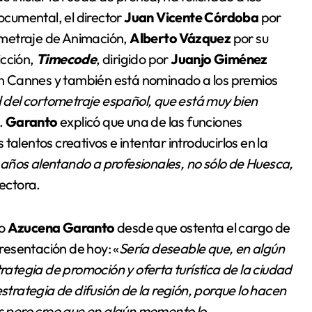
cumental, el director
Juan Vicente Córdoba
por
ometraje de Animación,
Alberto Vázquez
por su
icción,
Timecode
, dirigido por
Juanjo Giménez
n Cannes y también está nominado a los premios
ud del cortometraje español, que está muy bien
.
Garanto
explicó que una de las funciones
s talentos creativos e intentar introducirlos en la
ños alentando a profesionales, no sólo de Huesca,
rectora.
do
Azucena Garanto
desde que ostenta el cargo de
presentación de hoy: «
Sería deseable que, en algún
trategia de promoción y oferta turística de la ciudad
estrategia de difusión de la región, porque lo hacen
os pero creo que en algún momento lo