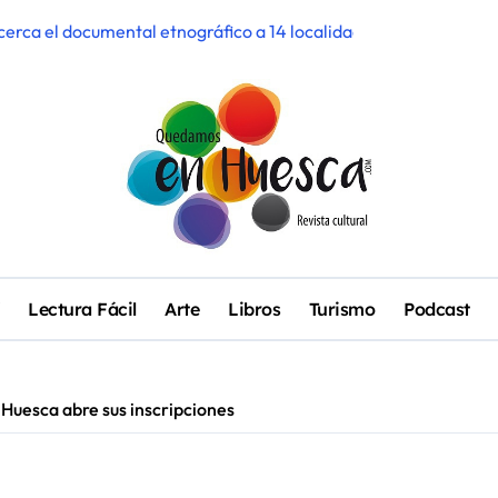
 acerca el documental etnográfico a 14 localidades de Sobrarbe
ra participar en el Mercado de Creadoras de Diosas Fest
e candil’, ciclo de oralidad para la microrruralidad de la Hoya
II edición con más de 42.000 espectadores, cuatro sold out y ré
enta pendiente con Pirineos Sur en una noche de emoción y com
rso de Bodhiria en Pirineos Sur
a a la comarca del Cinca Medio
Lectura Fácil
Arte
Libros
Turismo
Podcast
ticipativo ‘Interferencias_EL/LA’ recoge las voces de los barrios
la ‘Ancestral’ y el espectáculo ‘Gilgamesh’ de Zazurca Produccio
e Huesca abre sus inscripciones
 el talento musical local con conciertos durante todo 2026