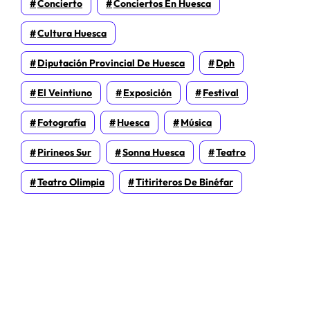
Concierto
Conciertos En Huesca
Cultura Huesca
Diputación Provincial De Huesca
Dph
El Veintiuno
Exposición
Festival
Fotografía
Huesca
Música
Pirineos Sur
Sonna Huesca
Teatro
Teatro Olimpia
Titiriteros De Binéfar