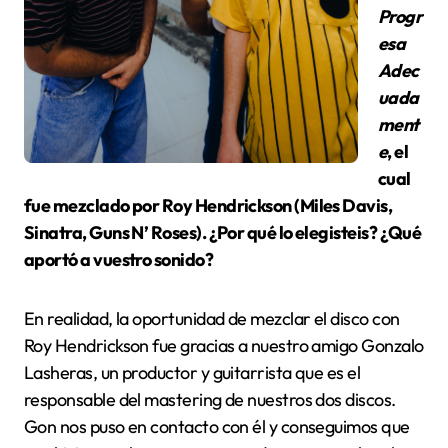
Progr
esa
Adec
uada
ment
e
, el
cual
fue mezclado por Roy Hendrickson (Miles Davis,
Sinatra, Guns N’ Roses). ¿Por qué lo elegisteis? ¿Qué
aportó a vuestro sonido?
En realidad, la oportunidad de mezclar el disco con
Roy Hendrickson fue gracias a nuestro amigo Gonzalo
Lasheras, un productor y guitarrista que es el
responsable del mastering de nuestros dos discos.
Gon nos puso en contacto con él y conseguimos que