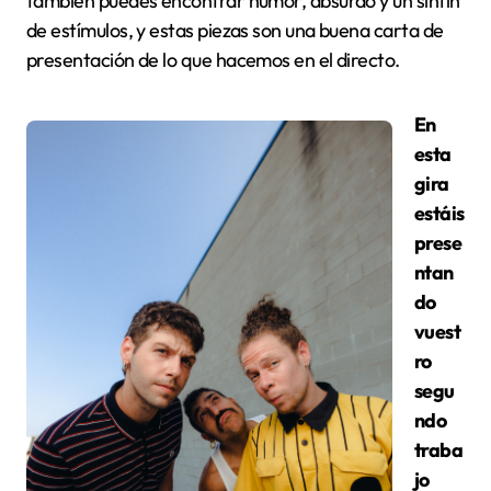
también puedes encontrar humor, absurdo y un sinfín
de estímulos, y estas piezas son una buena carta de
presentación de lo que hacemos en el directo.
En
esta
gira
estáis
prese
ntan
do
vuest
ro
segu
ndo
traba
jo