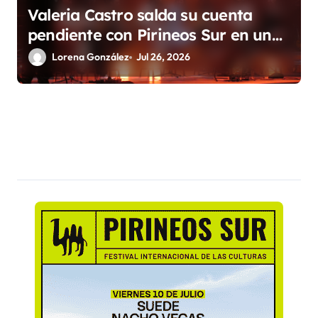
Valeria Castro salda su cuenta
pendiente con Pirineos Sur en una
noche de emoción y complicidad
Lorena González
Jul 26, 2026