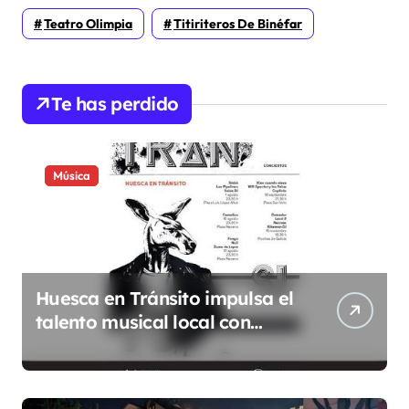
Teatro Olimpia
Titiriteros De Binéfar
Te has perdido
Música
Huesca en Tránsito impulsa el
talento musical local con
conciertos durante todo 2026