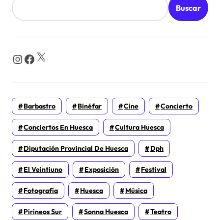
Buscar
X
Instagram
Facebook
Barbastro
Binéfar
Cine
Concierto
Conciertos En Huesca
Cultura Huesca
Diputación Provincial De Huesca
Dph
El Veintiuno
Exposición
Festival
Fotografía
Huesca
Música
Pirineos Sur
Sonna Huesca
Teatro