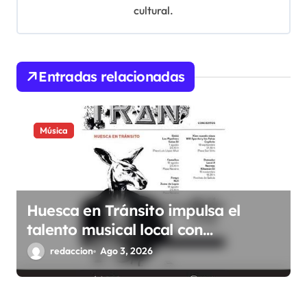
d
cultural.
e
e
Entradas relacionadas
n
t
r
Música
a
d
a
Huesca en Tránsito impulsa el
s
talento musical local con
conciertos durante todo 2026
redaccion
Ago 3, 2026