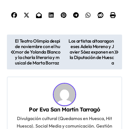
N
El Teatro Olimpia despi
Los artistas altoaragon
de noviembre con el hu
eses Adela Moreno y J
a
mor de Yolanda Blanco
avier Sáez exponen en
v
y la charla literaria y m
la Diputación de Huesc
usical de Marta Borraz
a
e
g
a
c
i
Por
Eva San Martín Tarragó
ó
Divulgación cultural (Quedamos en Huesca, Hit
n
Huesca). Social Media y comunicación. Gestión