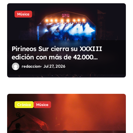
Música
Pirineos Sur cierra su XXXIII
edición con más de 42.000
espectadores, cuatro sold out y
redaccion
Jul 27, 2026
récord de público familiar
Crónica
Música