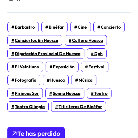
Barbastro
Binéfar
Cine
Concierto
Conciertos En Huesca
Cultura Huesca
Diputación Provincial De Huesca
Dph
El Veintiuno
Exposición
Festival
Fotografía
Huesca
Música
Pirineos Sur
Sonna Huesca
Teatro
Teatro Olimpia
Titiriteros De Binéfar
Te has perdido