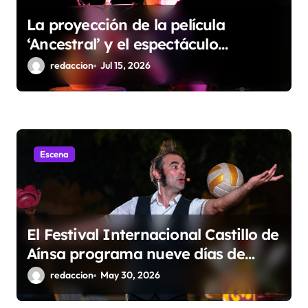
La proyección de la película
‘Ancestral’ y el espectáculo
‘Gilgamesh’ de Zazurca
redaccion
Jul 15, 2026
Producciones se suman al Diosas
Fest en Huesca
Escena
El Festival Internacional Castillo de
Aínsa programa nueve días de
teatro, poesía, charlas y
redaccion
May 30, 2026
espectáculos para todos los