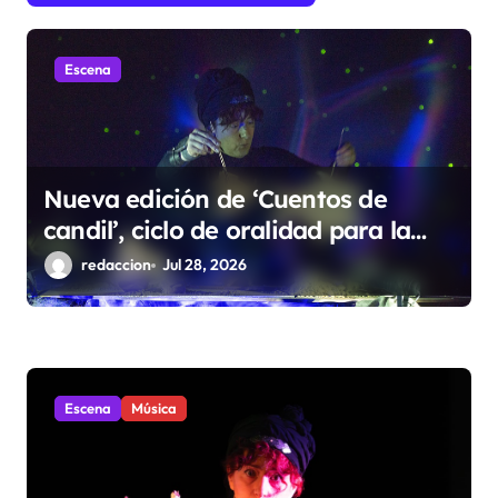
e
e
n
Escena
t
r
a
Nueva edición de ‘Cuentos de
d
candil’, ciclo de oralidad para la
a
microrruralidad de la Hoya
redaccion
Jul 28, 2026
s
Escena
Música