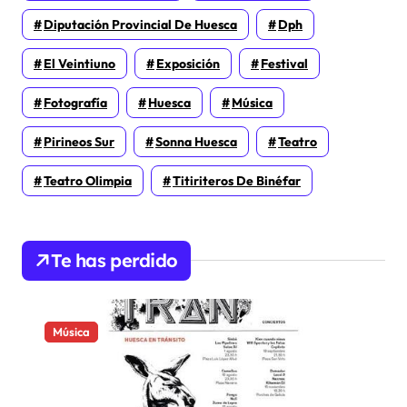
Diputación Provincial De Huesca
Dph
El Veintiuno
Exposición
Festival
Fotografía
Huesca
Música
Pirineos Sur
Sonna Huesca
Teatro
Teatro Olimpia
Titiriteros De Binéfar
Te has perdido
Música