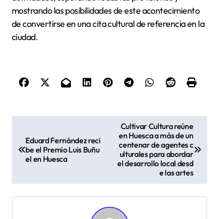
mostrando las posibilidades de este acontecimiento
de convertirse en una cita cultural de referencia en la
ciudad.
N
Cultivar Cultura reúne
en Huesca a más de un
a
Eduard Fernández reci
centenar de agentes c
be el Premio Luis Buñu
v
ulturales para abordar
el en Huesca
el desarrollo local desd
e
e las artes
g
a