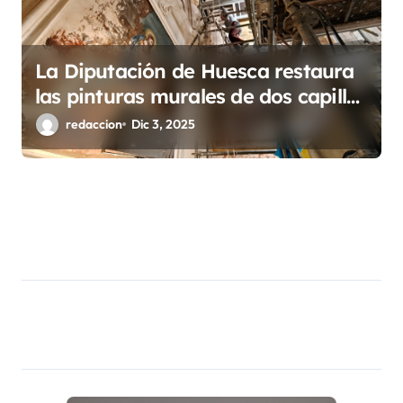
La Diputación de Huesca restaura
las pinturas murales de dos capillas
de la Cartuja de Nuestra Señora de
redaccion
Dic 3, 2025
las Fuentes