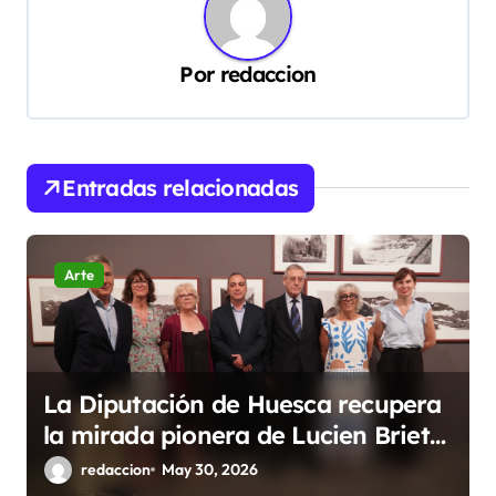
c
i
ó
Por
redaccion
n
d
e
Entradas relacionadas
e
n
Arte
t
r
a
d
La Diputación de Huesca recupera
la mirada pionera de Lucien Briet
a
sobre el Pirineo en una nueva
redaccion
May 30, 2026
s