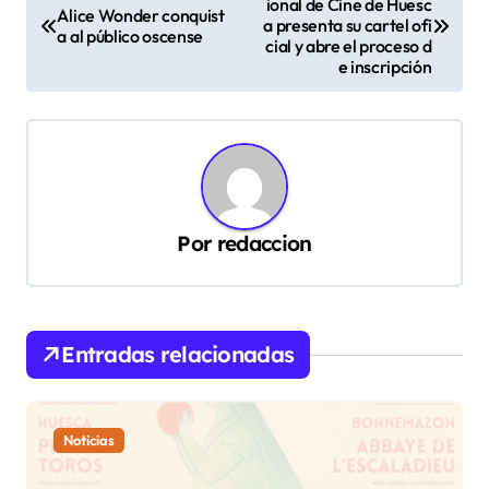
ional de Cine de Huesc
a
Alice Wonder conquist
a presenta su cartel ofi
a al público oscense
v
cial y abre el proceso d
e inscripción
e
g
a
c
i
Por
redaccion
ó
n
d
Entradas relacionadas
e
e
n
Noticias
t