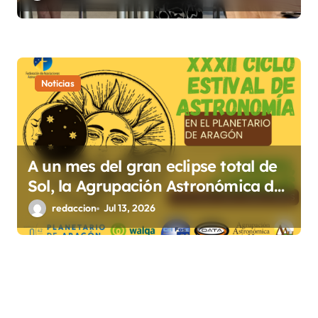
Huesca sobre la igualdad
Noticias
A un mes del gran eclipse total de
Sol, la Agrupación Astronómica de
Huesca celebra su XXXII Ciclo
redaccion
Jul 13, 2026
Estival de Astronomía