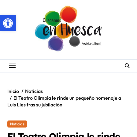
Saltar
al
Abrir barra de herramientas
contenido
Inicio
Noticias
El Teatro Olimpia le rinde un pequeño homenaje a
Luis Lles tras su jubilación
Noticias
El Teatro Olimpia le rinde