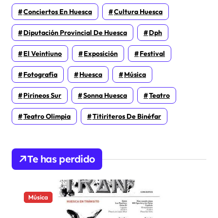
Conciertos En Huesca
Cultura Huesca
Diputación Provincial De Huesca
Dph
El Veintiuno
Exposición
Festival
Fotografía
Huesca
Música
Pirineos Sur
Sonna Huesca
Teatro
Teatro Olimpia
Titiriteros De Binéfar
Te has perdido
Música