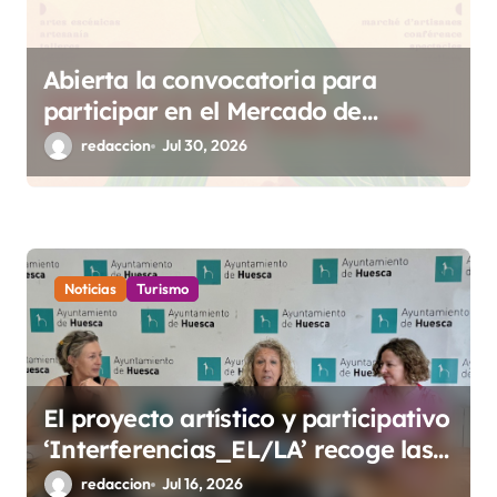
r
a
Abierta la convocatoria para
d
participar en el Mercado de
a
Creadoras de Diosas Fest
redaccion
Jul 30, 2026
s
Noticias
Turismo
El proyecto artístico y participativo
‘Interferencias_EL/LA’ recoge las
voces de los barrios rurales de
redaccion
Jul 16, 2026