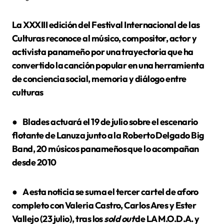
La XXXIII edición del Festival Internacional de las
Culturas reconoce al músico, compositor, actor y
activista panameño por una trayectoria que ha
convertido la canción popular en una herramienta
de conciencia social, memoria y diálogo entre
culturas
●
Blades actuará el 19 de julio
sobre el escenario
flotante de Lanuza junto a la Roberto Delgado Big
Band, 20 músicos panameños que lo acompañan
desde 2010
●
A esta noticia se suma el tercer cartel de aforo
completo con Valeria Castro, Carlos Ares y Ester
Vallejo (23 julio), tras los
sold out
de LA M.O.D.A. y