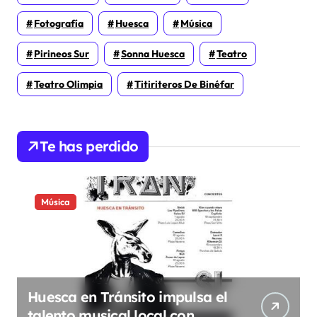
Fotografía
Huesca
Música
Pirineos Sur
Sonna Huesca
Teatro
Teatro Olimpia
Titiriteros De Binéfar
Te has perdido
Música
Huesca en Tránsito impulsa el
talento musical local con