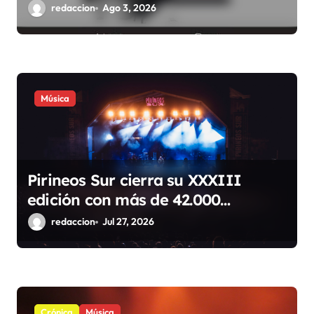
a
conciertos durante todo 2026
redaccion
Ago 3, 2026
s
Música
Pirineos Sur cierra su XXXIII
edición con más de 42.000
espectadores, cuatro sold out y
redaccion
Jul 27, 2026
récord de público familiar
Crónica
Música