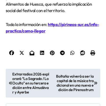
Alimentos de Huesca, que refuerza la implicación
social del festival con el territorio.
Toda la información en:
https://pirineos-sur.es/info-
practica/como-llegar
N
Extrarradios 2026 expl
Boltaña volverá a ser la
orará “Lo Sagrado / Lo
a
capital de la música tra
Oculto” en su tercera e
dicional en una nueva e
v
dición entre Almudéva
dición de Pirenostrum
r y Ayerbe
e
g