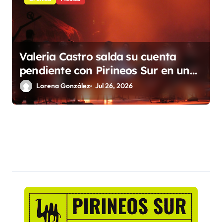
Valeria Castro salda su cuenta
pendiente con Pirineos Sur en una
noche de emoción y complicidad
Lorena González
Jul 26, 2026