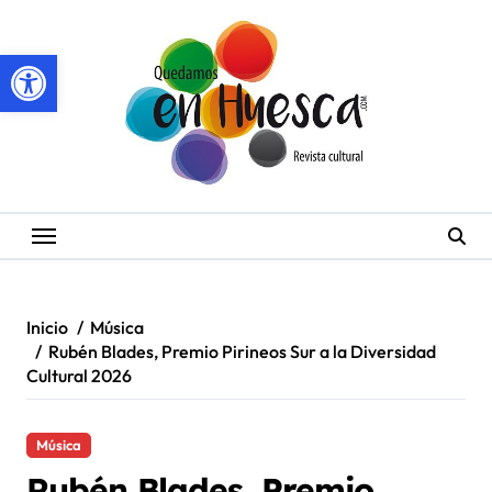
Saltar
al
Abrir barra de herramientas
contenido
Inicio
Música
Rubén Blades, Premio Pirineos Sur a la Diversidad
Cultural 2026
Música
Rubén Blades, Premio