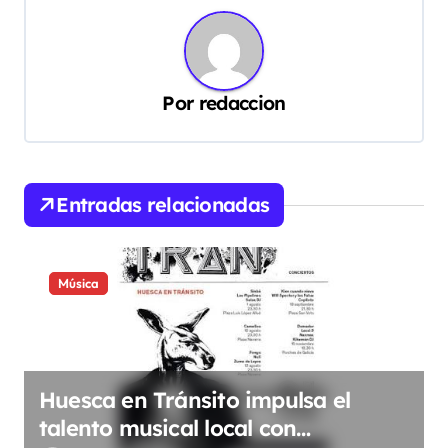
a
c
i
Por
redaccion
ó
n
d
Entradas relacionadas
e
e
n
Música
t
r
a
Huesca en Tránsito impulsa el
d
talento musical local con