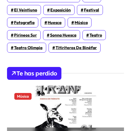
El Veintiuno
Exposición
Festival
Fotografía
Huesca
Música
Pirineos Sur
Sonna Huesca
Teatro
Teatro Olimpia
Titiriteros De Binéfar
Te has perdido
Música