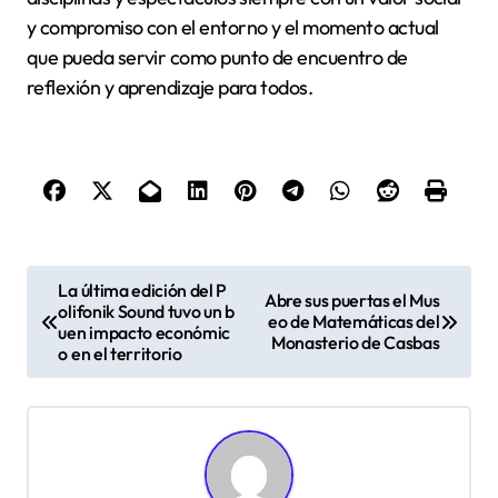
y compromiso con el entorno y el momento actual
que pueda servir como punto de encuentro de
reflexión y aprendizaje para todos.
N
La última edición del P
Abre sus puertas el Mus
olifonik Sound tuvo un b
a
eo de Matemáticas del
uen impacto económic
Monasterio de Casbas
v
o en el territorio
e
g
a