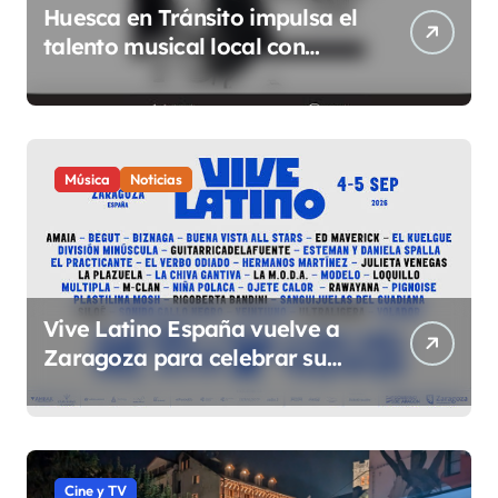
Huesca en Tránsito impulsa el
talento musical local con
conciertos durante todo 2026
Música
Noticias
Vive Latino España vuelve a
Zaragoza para celebrar su
quinta edición el 4 y 5 de
septiembre en el Espacio
Expo
Cine y TV