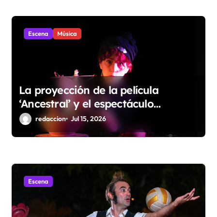
Escena
Música
La proyección de la película
‘Ancestral’ y el espectáculo
‘Gilgamesh’ de Zazurca
redaccion
Jul 15, 2026
Producciones se suman al Diosas
Fest en Huesca
Escena