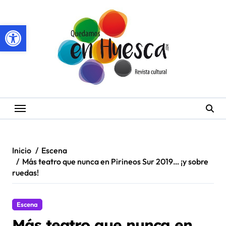
Saltar
al
Abrir barra de herramientas
contenido
Inicio
Escena
Más teatro que nunca en Pirineos Sur 2019… ¡y sobre
ruedas!
Escena
Más teatro que nunca en