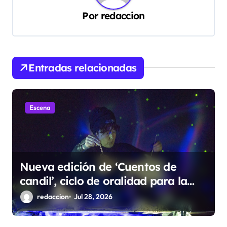
c
Por
redaccion
i
ó
n
d
Entradas relacionadas
e
e
Escena
n
t
r
Nueva edición de ‘Cuentos de
a
candil’, ciclo de oralidad para la
d
microrruralidad de la Hoya
redaccion
Jul 28, 2026
a
s