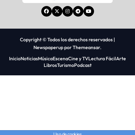
Copyright © Todos los derechos reservados
|
Newspaperup
por
Themeansar
.
Inicio
Noticias
Música
Escena
Cine y TV
Lectura Fácil
Arte
Libros
Turismo
Podcast
Uso de cookies