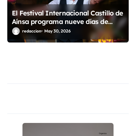
El Festival Internacional Castillo de
Aínsa programa nueve días de
teatro, poesía, charlas y
redaccion
May 30, 2026
espectáculos para todos los
públicos