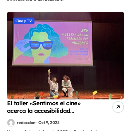
Extrarradios
Cine y TV
El taller «Sentimos el cine»
acerca la accesibilidad
audiovisual a escolares de
redaccion
Oct 9, 2025
Huesca en la Muestra de Cine