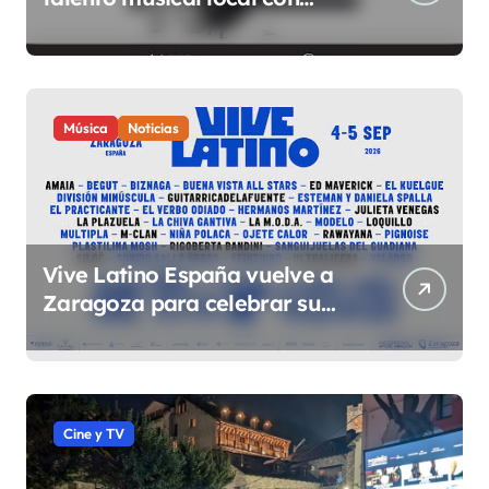
conciertos durante todo 2026
Música
Noticias
Vive Latino España vuelve a
Zaragoza para celebrar su
quinta edición el 4 y 5 de
septiembre en el Espacio
Expo
Cine y TV