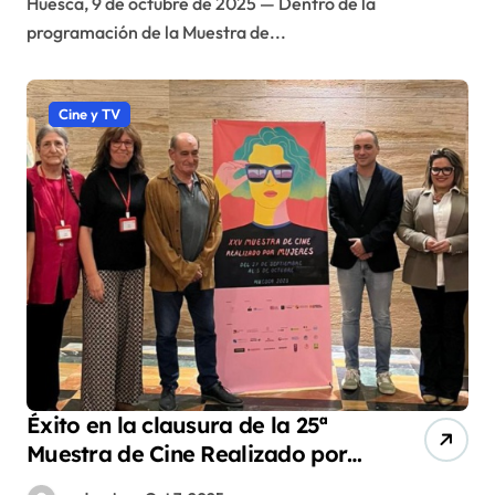
Huesca, 9 de octubre de 2025 — Dentro de la
Realizado por Mujeres
programación de la Muestra de...
Cine y TV
Éxito en la clausura de la 25ª
Muestra de Cine Realizado por
Mujeres de Huesca, con lleno en