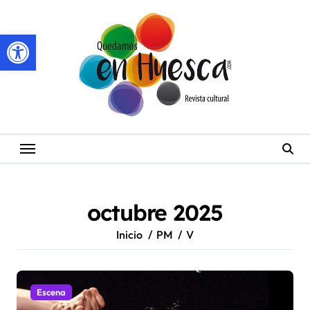
Saltar
al
Abrir barra de herramientas
contenido
octubre 2025
Inicio
PM
V
Escena