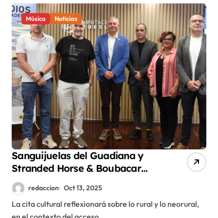
Música
Noticias
Sanguijuelas del Guadiana y
Stranded Horse & Boubacar
Cissokho encabezan la
redaccion
Oct 13, 2025
programación musical de la
La cita cultural reflexionará sobre lo rural y lo neorural,
segunda edición del Festival
en el contexto del acceso...