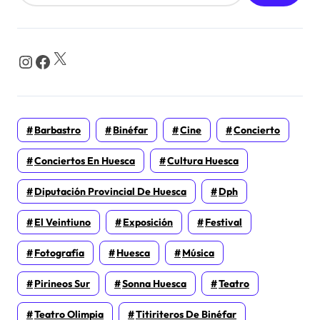
X
Instagram
Facebook
Barbastro
Binéfar
Cine
Concierto
Conciertos En Huesca
Cultura Huesca
Diputación Provincial De Huesca
Dph
El Veintiuno
Exposición
Festival
Fotografía
Huesca
Música
Pirineos Sur
Sonna Huesca
Teatro
Teatro Olimpia
Titiriteros De Binéfar