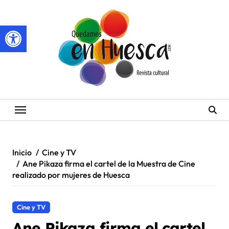
Saltar
al
Abrir barra de herramientas
contenido
Inicio
Cine y TV
Ane Pikaza firma el cartel de la Muestra de Cine
realizado por mujeres de Huesca
Cine y TV
Ane Pikaza firma el cartel