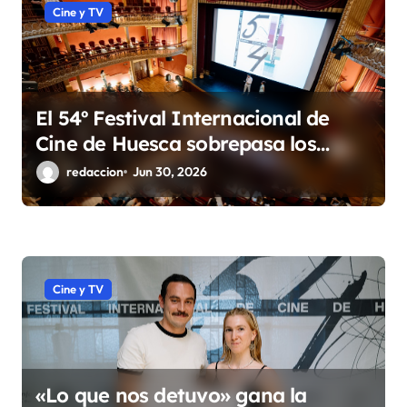
Cine y TV
El 54º Festival Internacional de
Cine de Huesca sobrepasa los
10.000 espectadores
redaccion
Jun 30, 2026
Cine y TV
«Lo que nos detuvo» gana la