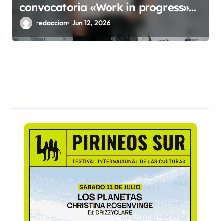
convocatoria «Work in progress»
del 54º Festival Internacional de
redaccion
Jun 12, 2026
Cine de Huesca