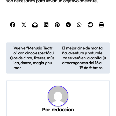
son necesarias para llevar un objetivo adelante.
N
Vuelve “Menudo Teatr
El mejor cine de monta
o” con cinco espectácul
ña, aventura y naturale
a
os de circo, títeres, mús
za se verá en la capital
v
ica, danza, magia y hu
altoaragonesa del 16 al
mor
19 de febrero
e
g
a
c
i
Por
redaccion
ó