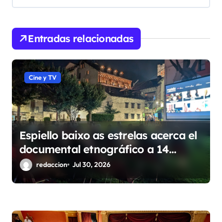
n
d
Entradas relacionadas
e
e
n
Cine y TV
t
r
a
Espiello baixo as estrelas acerca el
d
documental etnográfico a 14
a
localidades de Sobrarbe
redaccion
Jul 30, 2026
s