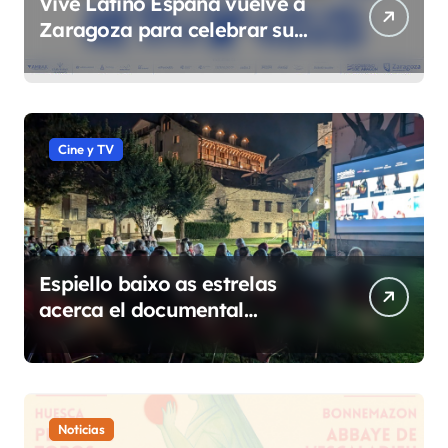
Vive Latino España vuelve a
Zaragoza para celebrar su
quinta edición el 4 y 5 de
septiembre en el Espacio
Expo
Cine y TV
Espiello baixo as estrelas
acerca el documental
etnográfico a 14 localidades
de Sobrarbe
Noticias