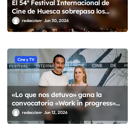
El 54º Festival Internacional de
Cine de Huesca sobrepasa los
10.000 espectadores
redaccion
Jun 30, 2026
Cine y TV
«Lo que nos detuvo» gana la
convocatoria «Work in progress»
del 54º Festival Internacional de
redaccion
Jun 12, 2026
Cine de Huesca