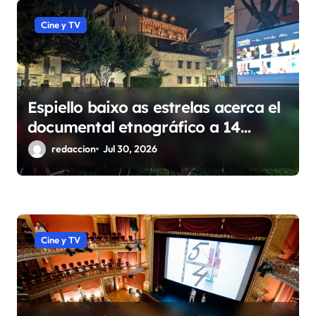
e
Cine y TV
e
n
t
Espiello baixo as estrelas acerca el
r
documental etnográfico a 14
a
localidades de Sobrarbe
redaccion
Jul 30, 2026
d
a
s
Cine y TV