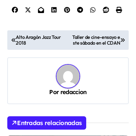
N
Alto Aragón Jazz Tour
Taller de cine-ensayo e
2018
ste sábado en el CDAN
a
v
e
g
a
Por
redaccion
c
i
ó
Entradas relacionadas
n
d