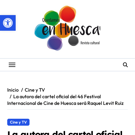
Saltar
al
Abrir barra de herramientas
contenido
Inicio
Cine y TV
La autora del cartel oficial del 46 Festival
Internacional de Cine de Huesca será Raquel Levit Ruiz
Cine y TV
La autora del cartel oficial