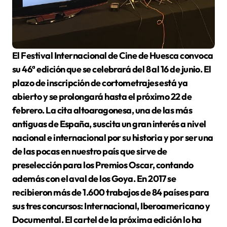
El Festival Internacional de Cine de Huesca convoca
su 46ª edición que se celebrará del 8 al 16 de junio. El
plazo de inscripción de cortometrajes está ya
abierto y se prolongará hasta el próximo 22 de
febrero. La cita altoaragonesa, una de las más
antiguas de España, suscita un gran interés a nivel
nacional e internacional por su historia y por ser una
de las pocas en nuestro país que sirve de
preselección para los Premios Oscar, contando
además con el aval de los Goya. En 2017 se
recibieron más de 1.600 trabajos de 84 países para
sus tres concursos: Internacional, Iberoamericano y
Documental. El cartel de la próxima edición lo ha