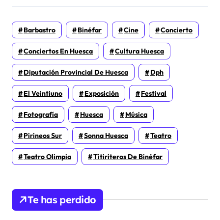
Barbastro
Binéfar
Cine
Concierto
Conciertos En Huesca
Cultura Huesca
Diputación Provincial De Huesca
Dph
El Veintiuno
Exposición
Festival
Fotografía
Huesca
Música
Pirineos Sur
Sonna Huesca
Teatro
Teatro Olimpia
Titiriteros De Binéfar
Te has perdido