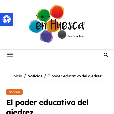
Saltar
al
Abrir barra de herramientas
contenido
Inicio
Noticias
El poder educativo del ajedrez
Noticias
El poder educativo del
ajedrez