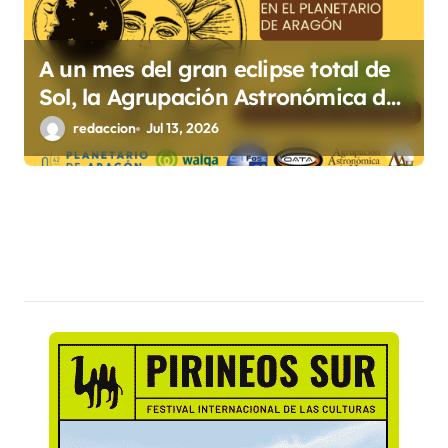
A un mes del gran eclipse total de
Sol, la Agrupación Astronómica de
Huesca celebra su XXXII Ciclo
redaccion
Jul 13, 2026
Estival de Astronomía