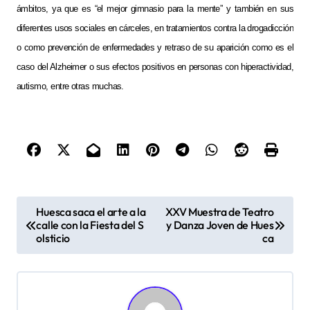
ámbitos, ya que es “el mejor gimnasio para la mente” y también en sus
diferentes usos sociales en cárceles, en tratamientos contra la drogadicción
o como prevención de enfermedades y retraso de su aparición como es el
caso del Alzheimer o sus efectos positivos en personas con hiperactividad,
autismo, entre otras muchas.
N
Huesca saca el arte a la
XXV Muestra de Teatro
calle con la Fiesta del S
y Danza Joven de Hues
a
olsticio
ca
v
e
g