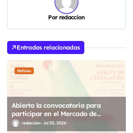
a
c
Por
redaccion
i
ó
n
Entradas relacionadas
d
e
Noticias
e
n
t
r
Abierta la convocatoria para
a
participar en el Mercado de
d
Creadoras de Diosas Fest
redaccion
Jul 30, 2026
a