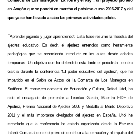
Comarcal de Los Monegros “La Torre y el Rey”, un proyecto pionero
en Aragón que se pondrá en marcha el próximo curso 2016-2017 y del
que ya se han llevado a cabo las primeras actividades piloto.
“
Aprender jugando y jugar aprendiendo”. Esta frase resume la filosofía del
ajedrez educativo. Es decir, el ajedrez entendido como herramienta
pedagógica que se recomienda introducir en las aulas desde edades
tempranas. Un objetivo que ha defendido esta tarde el periodista Leontxo
García durante la conferencia “El poder educativo del ajedrez”, que ha
impartido en el Salón de Actos de la Comarca de Los Monegros en
Sariñena. El consejero comarcal de Educación y Cultura, Rafael Uriol, ha
sido el encargado de presentar a
Leontxo García, Maestro FIDE de
Ajedrez, Premio Nacional de Ajedrez 2008 y Medalla al Mérito Deportivo
2011 y el más importante divulgador del ajedrez en España. Uriol ha
recordado que la conferencia ha estado organizada desde la Escuela
Infantil Comarcal con el objetivo de contribuir a la formación y al impulso del