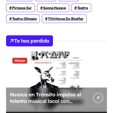
Pirineos Sur
Sonna Huesca
Teatro
Teatro Olimpia
Titiriteros De Binéfar
Te has perdido
Música
Huesca en Tránsito impulsa el
talento musical local con
conciertos durante todo 2026