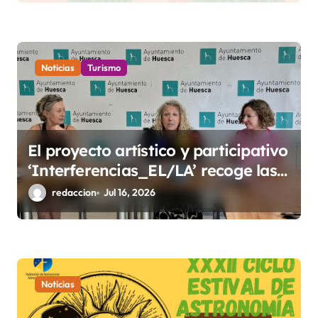
s
Noticias
Turismo
El proyecto artístico y participativo
‘Interferencias_EL/LA’ recoge las
voces de los barrios rurales de
redaccion
Jul 16, 2026
Huesca sobre la igualdad
Noticias