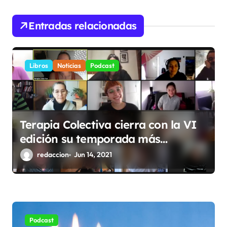
ó
n
Entradas relacionadas
d
e
Libros
Noticias
Podcast
e
n
t
r
Terapia Colectiva cierra con la VI
a
edición su temporada más
d
internacional
redaccion
Jun 14, 2021
a
s
Podcast