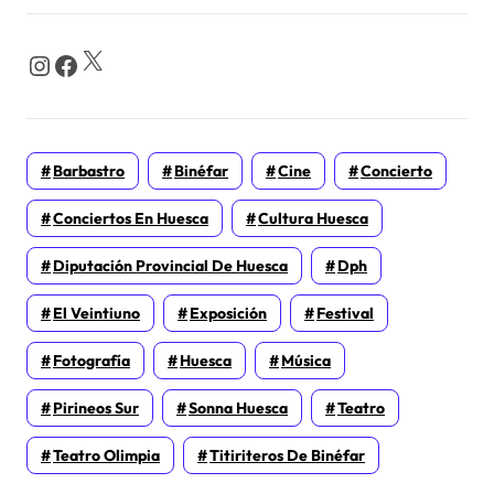
X
Instagram
Facebook
Barbastro
Binéfar
Cine
Concierto
Conciertos En Huesca
Cultura Huesca
Diputación Provincial De Huesca
Dph
El Veintiuno
Exposición
Festival
Fotografía
Huesca
Música
Pirineos Sur
Sonna Huesca
Teatro
Teatro Olimpia
Titiriteros De Binéfar