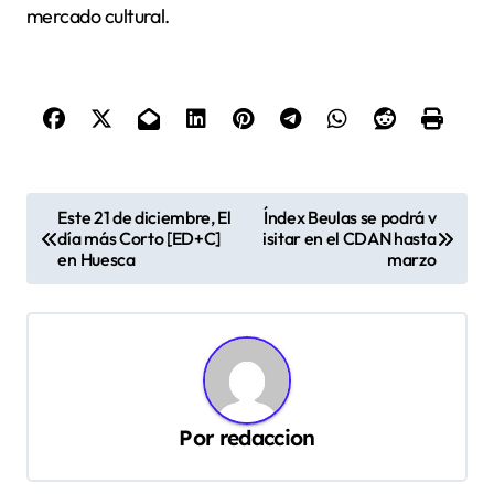
mercado cultural.
N
Este 21 de diciembre, El
Índex Beulas se podrá v
día más Corto [ED+C]
isitar en el CDAN hasta
a
en Huesca
marzo
v
e
g
a
c
Por
redaccion
i