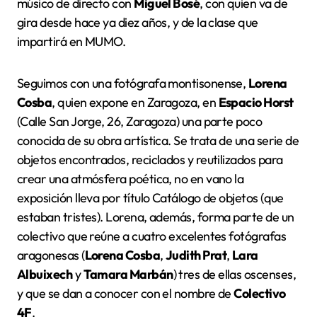
músico de directo con
Miguel Bosé
, con quien va de
gira desde hace ya diez años, y de la clase que
impartirá en MUMO.
Seguimos con una fotógrafa montisonense,
Lorena
Cosba
, quien expone en Zaragoza, en
Espacio Horst
(Calle San Jorge, 26, Zaragoza) una parte poco
conocida de su obra artística. Se trata de una serie de
objetos encontrados, reciclados y reutilizados para
crear una atmósfera poética, no en vano la
exposición lleva por título Catálogo de objetos (que
estaban tristes). Lorena, además, forma parte de un
colectivo que reúne a cuatro excelentes fotógrafas
aragonesas (
Lorena Cosba
,
Judith Prat
,
Lara
Albuixech
y
Tamara Marbán
) tres de ellas oscenses,
y que se dan a conocer con el nombre de
Colectivo
4F
.