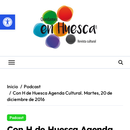
Saltar
al
Abrir barra de herramientas
contenido
Inicio
Podcast
Con H de Huesca Agenda Cultural. Martes, 20 de
diciembre de 2016
Podcast
Con H de Huesca Agenda