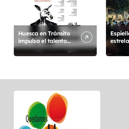
Huesca en Tránsito
Espiell
impulsa el talento
estrela
musical local con
docum
conciertos durante
etnogr
todo 2026
locali
Sobra