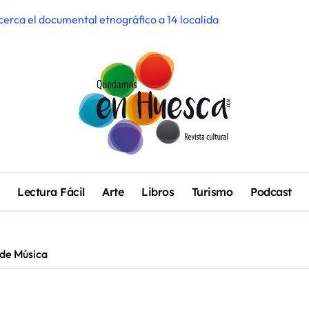
 acerca el documental etnográfico a 14 localidades de Sobrarbe
ra participar en el Mercado de Creadoras de Diosas Fest
e candil’, ciclo de oralidad para la microrruralidad de la Hoya
II edición con más de 42.000 espectadores, cuatro sold out y ré
enta pendiente con Pirineos Sur en una noche de emoción y com
rso de Bodhiria en Pirineos Sur
a a la comarca del Cinca Medio
Lectura Fácil
Arte
Libros
Turismo
Podcast
ticipativo ‘Interferencias_EL/LA’ recoge las voces de los barrios
la ‘Ancestral’ y el espectáculo ‘Gilgamesh’ de Zazurca Produccio
a de Música
 el talento musical local con conciertos durante todo 2026