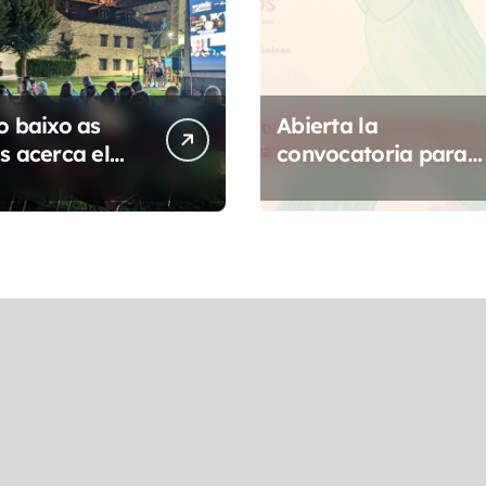
o baixo as
Abierta la
s acerca el
convocatoria para
ental
participar en el
áfico a 14
Mercado de
dades de
Creadoras de Diosa
rbe
Fest