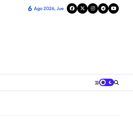
6
Ago 2026, Jue
cord de público familiar
plicidad
 rurales de Huesca sobre la igualdad
nes se suman al Diosas Fest en Huesca