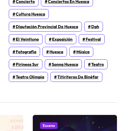
Concierto
Conciertos En Huesca
Cultura Huesca
Diputación Provincial De Huesca
Dph
El Veintiuno
Exposición
Festival
Fotografía
Huesca
Música
Pirineos Sur
Sonna Huesca
Teatro
Teatro Olimpia
Titiriteros De Binéfar
Escena