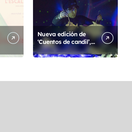
Nueva edición de
‘Cuentos de candil’,
ciclo de oralidad
para la
s
microrruralidad de
la Hoya