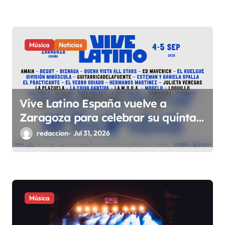
s
Música
Noticias
Vive Latino España vuelve a
Zaragoza para celebrar su quinta
edición el 4 y 5 de septiembre en el
redaccion
Jul 31, 2026
Espacio Expo
Música