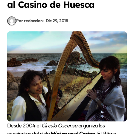
al Casino de Huesca
Por redaccion
Dic 29, 2018
Desde 2004 el
Círculo Oscense
organiza los
conciertos del ciclo
Música en el Casino
. El último