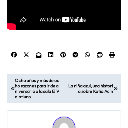
N
Ocho años y más de oc
ho razones para ir de a
La niña azul, una histori
a
niversario a la sala El V
a sobre Katia Acín
v
eintiuno
e
g
a