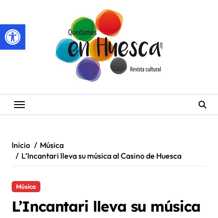
Saltar
al
Abrir barra de herramientas
contenido
Inicio
Música
L’Incantari lleva su música al Casino de Huesca
Música
L’Incantari lleva su música