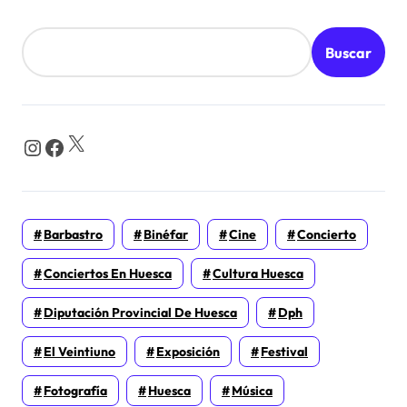
Buscar
X
Instagram
Facebook
Barbastro
Binéfar
Cine
Concierto
Conciertos En Huesca
Cultura Huesca
Diputación Provincial De Huesca
Dph
El Veintiuno
Exposición
Festival
Fotografía
Huesca
Música