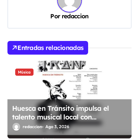
c
Por
redaccion
i
ó
n
d
Entradas relacionadas
e
e
Música
n
t
r
Huesca en Tránsito impulsa el
a
talento musical local con
d
conciertos durante todo 2026
redaccion
Ago 3, 2026
a