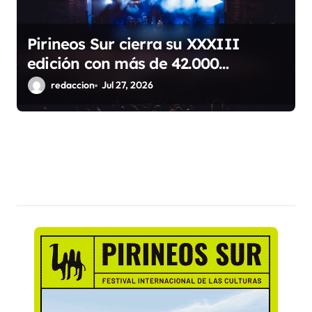
Pirineos Sur cierra su XXXIII
edición con más de 42.000
espectadores, cuatro sold out y
redaccion
Jul 27, 2026
récord de público familiar