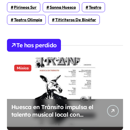
Pirineos Sur
Sonna Huesca
Teatro
Teatro Olimpia
Titiriteros De Binéfar
Te has perdido
Música
Huesca en Tránsito impulsa el
talento musical local con
conciertos durante todo 2026