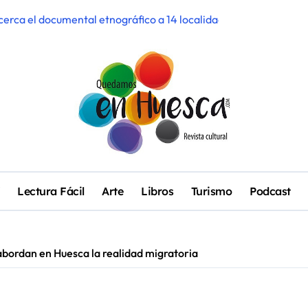
 acerca el documental etnográfico a 14 localidades de Sobrarbe
ra participar en el Mercado de Creadoras de Diosas Fest
e candil’, ciclo de oralidad para la microrruralidad de la Hoya
II edición con más de 42.000 espectadores, cuatro sold out y ré
enta pendiente con Pirineos Sur en una noche de emoción y com
rso de Bodhiria en Pirineos Sur
a a la comarca del Cinca Medio
Lectura Fácil
Arte
Libros
Turismo
Podcast
ticipativo ‘Interferencias_EL/LA’ recoge las voces de los barrios
la ‘Ancestral’ y el espectáculo ‘Gilgamesh’ de Zazurca Produccio
ordan en Huesca la realidad migratoria
 el talento musical local con conciertos durante todo 2026