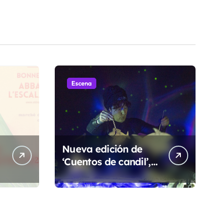
Escena
Nueva edición de
‘Cuentos de candil’,
ciclo de oralidad
para la
s
microrruralidad de
la Hoya