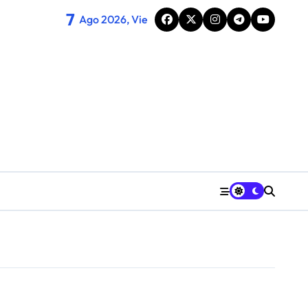
7
Ago 2026, Vie
cord de público familiar
plicidad
 rurales de Huesca sobre la igualdad
nes se suman al Diosas Fest en Huesca