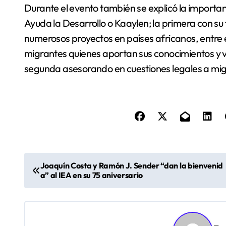
Durante el evento también se explicó la import
Ayuda la Desarrollo o Kaaylen; la primera con s
numerosos proyectos en países africanos, entre e
migrantes quienes aportan sus conocimientos y v
segunda asesorando en cuestiones legales a mig
N
Joaquín Costa y Ramón J. Sender “dan la bienvenid
a” al IEA en su 75 aniversario
a
v
e