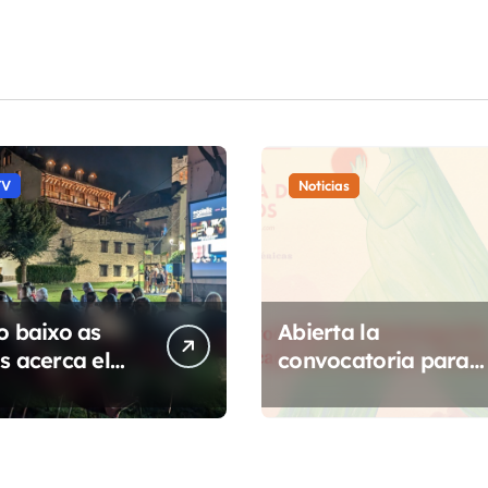
Cine de Huesca
TV
Noticias
o baixo as
Abierta la
s acerca el
convocatoria para
ental
participar en el
áfico a 14
Mercado de
dades de
Creadoras de Diosa
rbe
Fest