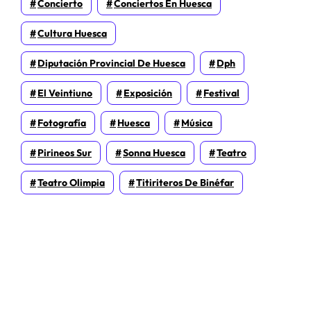
Concierto
Conciertos En Huesca
Cultura Huesca
Diputación Provincial De Huesca
Dph
El Veintiuno
Exposición
Festival
Fotografía
Huesca
Música
Pirineos Sur
Sonna Huesca
Teatro
Teatro Olimpia
Titiriteros De Binéfar