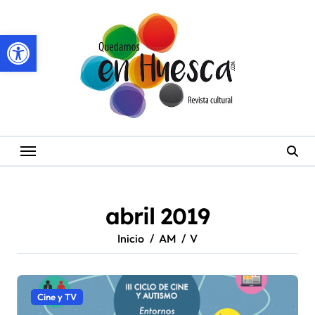
Saltar
al
Abrir barra de herramientas
contenido
abril 2019
Inicio
AM
V
Cine y TV